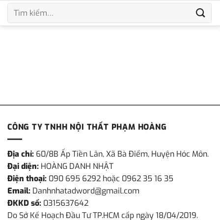
Bỏ
Tìm
qua
kiếm:
nội
dung
CÔNG TY TNHH NỘI THẤT PHẠM HOÀNG
Địa chỉ:
60/8B Ấp Tiền Lân, Xã Bà Điểm, Huyện Hóc Môn.
Đại diện:
HOÀNG DANH NHẬT
Điện thoại:
090 695 6292 hoặc 0962 35 16 35
Email:
Danhnhatadword@gmail.com
ĐKKD số:
0315637642
Do Sở Kế Hoạch Đầu Tư TP.HCM cấp ngày 18/04/2019.