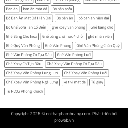
Bàn ăn
bàn ăn mắt đá
Bộ bàn sofa
Bộ Bàn Ăn Mặt Đá Hiện Đại
Bộ bàn ăn
bộ bàn ăn hiện đại
Bộ Ghế Sofa Tân Cổ Điển
ghé xoay văn phòng
Ghế băng chờ
Ghế Băng Chờ Inox
Ghế băng chờ inox 4 chỗ
ghế nhân viên
Ghế Quỳ Văn Phòng
Ghế Văn Phòng
Ghế Văn Phòng Chân Quỳ
Ghế Văn Phòng Có Tựa Đầu
Ghế Văn Phòng Lưới
Ghế Xoay Có Tựa Đầu
Ghế Xoay Văn Phòng Có Tựa Đầu
Ghế Xoay Văn Phòng Lưng Lưới
Ghế Xoay Văn Phòng Lưới
Ghế Xoay Văn Phòng Ngã Lưng
kệ tivi mặt đá
Tủ giày
Tủ Rượu Phòng Khách
Copyright 2026 © noithatphamhoang.com. Phát triển bởi
proweb.vn