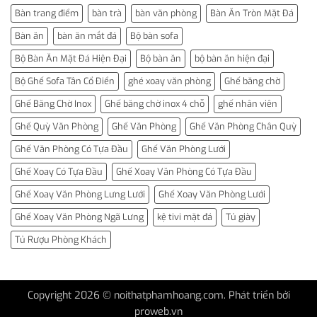
Bàn trang điểm
bàn trà
bàn văn phòng
Bàn Ăn Tròn Mặt Đá
Bàn ăn
bàn ăn mắt đá
Bộ bàn sofa
Bộ Bàn Ăn Mặt Đá Hiện Đại
Bộ bàn ăn
bộ bàn ăn hiện đại
Bộ Ghế Sofa Tân Cổ Điển
ghé xoay văn phòng
Ghế băng chờ
Ghế Băng Chờ Inox
Ghế băng chờ inox 4 chỗ
ghế nhân viên
Ghế Quỳ Văn Phòng
Ghế Văn Phòng
Ghế Văn Phòng Chân Quỳ
Ghế Văn Phòng Có Tựa Đầu
Ghế Văn Phòng Lưới
Ghế Xoay Có Tựa Đầu
Ghế Xoay Văn Phòng Có Tựa Đầu
Ghế Xoay Văn Phòng Lưng Lưới
Ghế Xoay Văn Phòng Lưới
Ghế Xoay Văn Phòng Ngã Lưng
kệ tivi mặt đá
Tủ giày
Tủ Rượu Phòng Khách
Copyright 2026 © noithatphamhoang.com. Phát triển bởi
proweb.vn