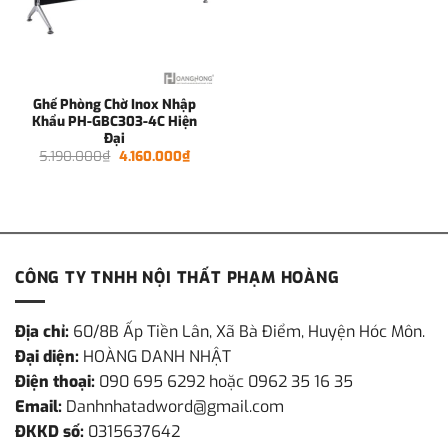
Ghế Phòng Chờ Inox Nhập
Khẩu PH-GBC303-4C Hiện
Đại
Giá
Giá
5.190.000
₫
4.160.000
₫
gốc
hiện
là:
tại
5.190.000₫.
là:
4.160.000₫.
CÔNG TY TNHH NỘI THẤT PHẠM HOÀNG
Địa chỉ:
60/8B Ấp Tiền Lân, Xã Bà Điểm, Huyện Hóc Môn.
Đại diện:
HOÀNG DANH NHẬT
Điện thoại:
090 695 6292 hoặc 0962 35 16 35
Email:
Danhnhatadword@gmail.com
ĐKKD số:
0315637642