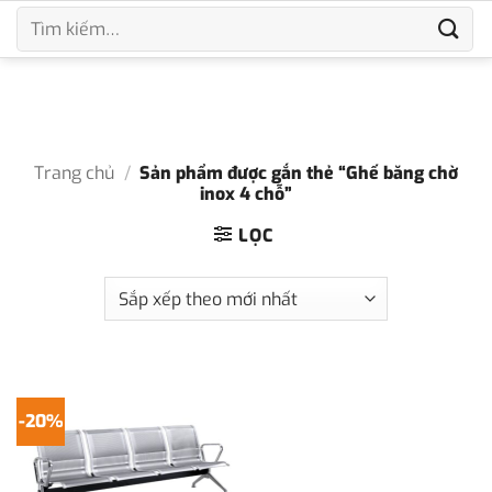
Bỏ
Tìm
qua
kiếm:
nội
dung
Trang chủ
/
Sản phẩm được gắn thẻ “Ghế băng chờ
inox 4 chỗ”
LỌC
-20%