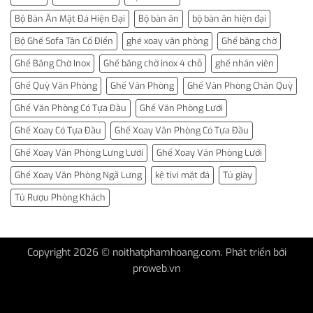
Bộ Bàn Ăn Mặt Đá Hiện Đại
Bộ bàn ăn
bộ bàn ăn hiện đại
Bộ Ghế Sofa Tân Cổ Điển
ghé xoay văn phòng
Ghế băng chờ
Ghế Băng Chờ Inox
Ghế băng chờ inox 4 chỗ
ghế nhân viên
Ghế Quỳ Văn Phòng
Ghế Văn Phòng
Ghế Văn Phòng Chân Quỳ
Ghế Văn Phòng Có Tựa Đầu
Ghế Văn Phòng Lưới
Ghế Xoay Có Tựa Đầu
Ghế Xoay Văn Phòng Có Tựa Đầu
Ghế Xoay Văn Phòng Lưng Lưới
Ghế Xoay Văn Phòng Lưới
Ghế Xoay Văn Phòng Ngã Lưng
kệ tivi mặt đá
Tủ giày
Tủ Rượu Phòng Khách
Copyright 2026 © noithatphamhoang.com. Phát triển bởi
proweb.vn