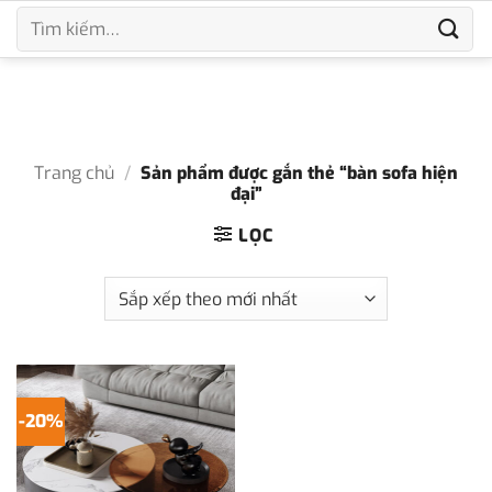
Bỏ
Tìm
qua
kiếm:
nội
dung
Trang chủ
/
Sản phẩm được gắn thẻ “bàn sofa hiện
đại”
LỌC
-20%