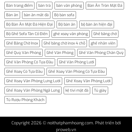
Bàn trang điểm
bàn trà
bàn văn phòng
Bàn Ăn Tròn Mặt Đá
Bàn ăn
bàn ăn mắt đá
Bộ bàn sofa
Bộ Bàn Ăn Mặt Đá Hiện Đại
Bộ bàn ăn
bộ bàn ăn hiện đại
Bộ Ghế Sofa Tân Cổ Điển
ghé xoay văn phòng
Ghế băng chờ
Ghế Băng Chờ Inox
Ghế băng chờ inox 4 chỗ
ghế nhân viên
Ghế Quỳ Văn Phòng
Ghế Văn Phòng
Ghế Văn Phòng Chân Quỳ
Ghế Văn Phòng Có Tựa Đầu
Ghế Văn Phòng Lưới
Ghế Xoay Có Tựa Đầu
Ghế Xoay Văn Phòng Có Tựa Đầu
Ghế Xoay Văn Phòng Lưng Lưới
Ghế Xoay Văn Phòng Lưới
Ghế Xoay Văn Phòng Ngã Lưng
kệ tivi mặt đá
Tủ giày
Tủ Rượu Phòng Khách
Copyright 2026 © noithatphamhoang.com. Phát triển bởi
proweb.vn