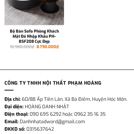
Bộ Bàn Sofa Phòng Khách
Mặt Đá Nhập Khẩu PH-
BSF208 Cực Đẹp
Giá
Giá
10.980.000
₫
8.790.000
₫
gốc
hiện
là:
tại
10.980.000₫.
là:
8.790.000₫.
CÔNG TY TNHH NỘI THẤT PHẠM HOÀNG
Địa chỉ:
60/8B Ấp Tiền Lân, Xã Bà Điểm, Huyện Hóc Môn.
Đại diện:
HOÀNG DANH NHẬT
Điện thoại:
090 695 6292 hoặc 0962 35 16 35
Email:
Danhnhatadword@gmail.com
ĐKKD số:
0315637642