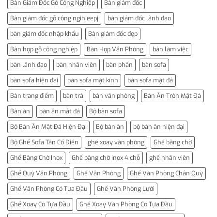
Bàn Giám Đốc Gỗ Công Nghiệp
Bàn giám đốc
Bàn giám đốc gỗ công ngihieepj
bàn giám đốc lãnh đạo
bàn giám đốc nhập khẩu
Bàn giám đốc đẹp
Bàn họp gỗ công nghiệp
Bàn Họp Văn Phòng
bàn làm việc
bàn lãnh đạo
bàn nhân viên
bàn phấn
bàn sofa
bàn sofa hiện đại
bàn sofa mặt kính
bàn sofa mặt đá
Bàn trang điểm
bàn trà
bàn văn phòng
Bàn Ăn Tròn Mặt Đá
Bàn ăn
bàn ăn mắt đá
Bộ bàn sofa
Bộ Bàn Ăn Mặt Đá Hiện Đại
Bộ bàn ăn
bộ bàn ăn hiện đại
Bộ Ghế Sofa Tân Cổ Điển
ghé xoay văn phòng
Ghế băng chờ
Ghế Băng Chờ Inox
Ghế băng chờ inox 4 chỗ
ghế nhân viên
Ghế Quỳ Văn Phòng
Ghế Văn Phòng
Ghế Văn Phòng Chân Quỳ
Ghế Văn Phòng Có Tựa Đầu
Ghế Văn Phòng Lưới
Ghế Xoay Có Tựa Đầu
Ghế Xoay Văn Phòng Có Tựa Đầu