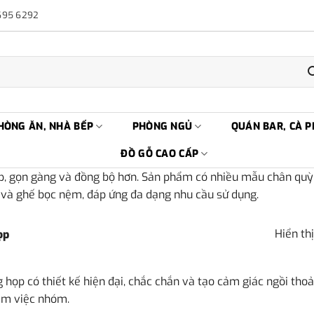
695 6292
HÒNG ĂN, NHÀ BẾP
PHÒNG NGỦ
QUÁN BAR, CÀ P
ĐỒ GỖ CAO CẤP
p, gọn gàng và đồng bộ hơn. Sản phẩm có nhiều mẫu chân quỳ,
 và ghế bọc nệm, đáp ứng đa dạng nhu cầu sử dụng.
Hiển thị
ọp
họp có thiết kế hiện đại, chắc chắn và tạo cảm giác ngồi thoả
àm việc nhóm.