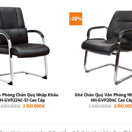
-20%
 Phòng Chân Quỳ Nhập Khẩu
Ghế Chân Quỳ Văn Phòng N
H-GVP224C-S1 Cao Cấp
HH-GVP204C Cao Cấ
Giá
Giá
Giá
.680.000
₫
2.150.000
₫
2.680.000
₫
2.150.00
gốc
hiện
gốc
là:
tại
là:
2.680.000₫.
là:
2.680.00
2.150.000₫.