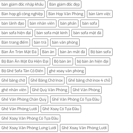
bàn giám đốc nhập khẩu
Bàn giám đốc đẹp
Bàn họp gỗ công nghiệp
Bàn Họp Văn Phòng
bàn làm việc
bàn lãnh đạo
bàn nhân viên
bàn phấn
bàn sofa
bàn sofa hiện đại
bàn sofa mặt kính
bàn sofa mặt đá
Bàn trang điểm
bàn trà
bàn văn phòng
Bàn Ăn Tròn Mặt Đá
Bàn ăn
bàn ăn mắt đá
Bộ bàn sofa
Bộ Bàn Ăn Mặt Đá Hiện Đại
Bộ bàn ăn
bộ bàn ăn hiện đại
Bộ Ghế Sofa Tân Cổ Điển
ghé xoay văn phòng
Ghế băng chờ
Ghế Băng Chờ Inox
Ghế băng chờ inox 4 chỗ
ghế nhân viên
Ghế Quỳ Văn Phòng
Ghế Văn Phòng
Ghế Văn Phòng Chân Quỳ
Ghế Văn Phòng Có Tựa Đầu
Ghế Văn Phòng Lưới
Ghế Xoay Có Tựa Đầu
Ghế Xoay Văn Phòng Có Tựa Đầu
Ghế Xoay Văn Phòng Lưng Lưới
Ghế Xoay Văn Phòng Lưới