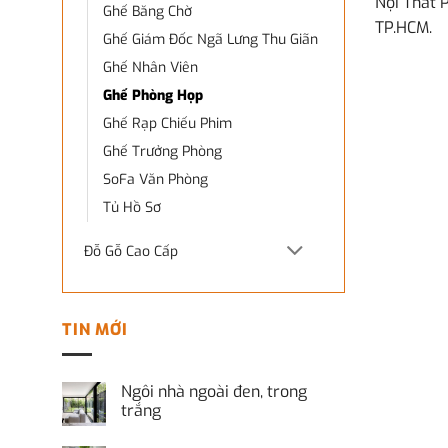
Nội Thất 
Ghế Băng Chờ
TP.HCM.
Ghế Giám Đốc Ngã Lưng Thu Giãn
Ghế Nhân Viên
Ghế Phòng Họp
Ghế Rạp Chiếu Phim
Ghế Trưởng Phòng
SoFa Văn Phòng
Tủ Hồ Sơ
Đỗ Gỗ Cao Cấp
TIN MỚI
Ngôi nhà ngoài đen, trong
trắng
Không
có