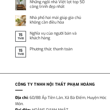
Những ngôi nhà Việt lọt top 50
bình
luận
công trình đẹp nhất
ở
Ngôi
Không
nhà
có
Nhà phố hai mái giúp gia chủ
ngoài
bình
đen,
luận
không cần điều hòa
ở
trong
Những
Không
trắng
ngôi
có
Nghĩa vụ của người bán và
nhà
bình
15
Việt
luận
khách hàng
Th10
ở
lọt
Nhà
Không
top
phố
có
50
Phương thức thanh toán
hai
bình
15
công
mái
luận
trình
Th10
Không
ở
giúp
đẹp
có
Nghĩa
gia
nhất
bình
vụ
chủ
luận
của
không
ở
người
cần
Phương
bán
điều
thức
và
hòa
thanh
khách
toán
hàng
CÔNG TY TNHH NỘI THẤT PHẠM HOÀNG
Địa chỉ:
60/8B Ấp Tiền Lân, Xã Bà Điểm, Huyện Hóc
Môn.
Đại diện:
HOÀNG DANH NHẬT