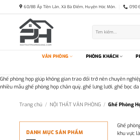
Bỏ
60/8B Ấp Tiền Lân, Xã Bà Điểm, Huyện Hóc Môn.
090 
qua
nội
dung
Tìm
kiếm:
VĂN PHÒNG
PHÒNG KHÁCH
P
Ghế phòng họp giúp không gian trao đổi trở nên chuyên nghiệ
nhiều mẫu ghế phòng họp chân quỳ, ghế lưng lưới, ghế bọc da
Trang chủ
/
NỘI THẤT VĂN PHÒNG
/
Ghế Phòng H
Ghế phòng 
DANH MỤC SẢN PHẨM
khu vực l