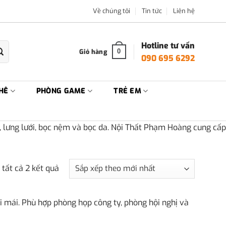
Về chúng tôi
Tin tức
Liên hệ
Hotline tư vấn
Giỏ hàng
0
090 695 6292
HÊ
PHÒNG GAME
TRẺ EM
 lưng lưới, bọc nệm và bọc da. Nội Thất Phạm Hoàng cung cấp
Đã
 tất cả 2 kết quả
sắp
xếp
i mái. Phù hợp phòng họp công ty, phòng hội nghị và
theo
mới