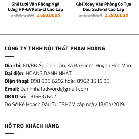
Ghế Lưới Văn Phòng Ngã
Ghế Xoay Văn Phòng Có Tựa
Lưng HP-GVP515-L1 Cao Cấp
Đầu G526-S1 Cao Cấp
Giá
Giá
Giá
Giá
3.300.000
₫
2.650.000
₫
2.930.000
₫
2.350.000
₫
gốc
hiện
gốc
hiện
là:
tại
là:
tại
3.300.000₫.
là:
2.930.000₫.
là:
2.650.000₫.
2.350
70.000₫.
CÔNG TY TNHH NỘI THẤT PHẠM HOÀNG
Địa chỉ:
60/8B Ấp Tiền Lân, Xã Bà Điểm, Huyện Hóc Môn.
Đại diện:
HOÀNG DANH NHẬT
Điện thoại:
090 695 6292 hoặc 0962 35 16 35
Email:
Danhnhatadword@gmail.com
ĐKKD số:
0315637642
Do Sở Kế Hoạch Đầu Tư TP.HCM cấp ngày 18/04/2019.
HỖ TRỢ KHÁCH HÀNG