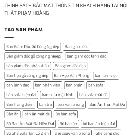
CHÍNH SÁCH BẢO MẬT THÔNG TIN KHÁCH HÀNG TẠI NỘI
THẤT PHẠM HOÀNG
TAG SẢN PHẨM
Bàn Giám Đốc Gỗ Công Nghiệp
Bàn giám đốc
Bàn giám đốc gỗ công ngihieepj
bàn giám đốc lãnh đạo
bàn giám đốc nhập khẩu
Bàn giám đốc đẹp
Bàn họp gỗ công nghiệp
Bàn Họp Văn Phòng
bàn làm việc
bàn lãnh đạo
bàn nhân viên
bàn phấn
bàn sofa
bàn sofa hiện đại
bàn sofa mặt kính
bàn sofa mặt đá
Bàn trang điểm
bàn trà
bàn văn phòng
Bàn Ăn Tròn Mặt Đá
Bàn ăn
bàn ăn mắt đá
Bộ bàn sofa
Bộ Bàn Ăn Mặt Đá Hiện Đại
Bộ bàn ăn
bộ bàn ăn hiện đại
Bộ Ghế Sofa Tân Cổ Điển
ghé xoay văn phòng
Ghế băng chờ