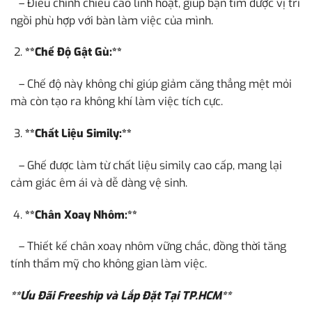
– Điều chỉnh chiều cao linh hoạt, giúp bạn tìm được vị trí
ngồi phù hợp với bàn làm việc của mình.
**Chế Độ Gật Gù:**
– Chế độ này không chỉ giúp giảm căng thẳng mệt mỏi
mà còn tạo ra không khí làm việc tích cực.
**Chất Liệu Simily:**
– Ghế được làm từ chất liệu simily cao cấp, mang lại
cảm giác êm ái và dễ dàng vệ sinh.
**Chân Xoay Nhôm:**
– Thiết kế chân xoay nhôm vững chắc, đồng thời tăng
tính thẩm mỹ cho không gian làm việc.
**Ưu Đãi Freeship và Lắp Đặt Tại TP.HCM**