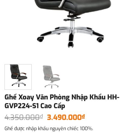
Ghế Xoay Văn Phòng Nhập Khẩu HH-
GVP224-S1 Cao Cấp
Giá
Giá
4.350.000
3.490.000
₫
₫
gốc
hiện
Ghế được nhập khẩu nguyên chiếc 100%.
là:
tại