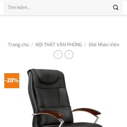
Bỏ
Tìm
qua
kiếm:
nội
dung
Trang chủ
/
NỘI THẤT VĂN PHÒNG
/
Ghế Nhân Viên
-20%