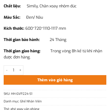
4.350.000₫.
là:
Chất liệu:
Simily, Chân xoay nhôm đúc
3.490.000₫.
Màu Sắc:
Đen/ Nâu
Kích thước:
600*720*1110-1117 mm
Thời gian bảo hành:
24 Tháng
Thời gian giao hàng:
Trong vòng 8h kể từ khi nhận
được đơn hàng.
Ghế Xoay Văn Phòng Nhập Khẩu HH-GVP224-S1 Cao Cấp số lượ
Thêm vào giỏ hàng
SKU:
HH-GVP224-S1
Danh mục:
Ghế Nhân Viên
Thẻ:
ghé xoay văn phòng