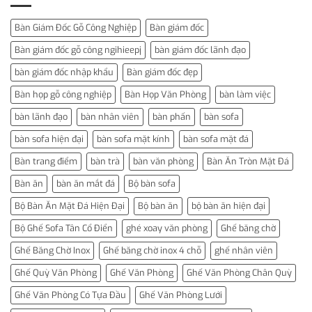
Bàn Giám Đốc Gỗ Công Nghiệp
Bàn giám đốc
Bàn giám đốc gỗ công ngihieepj
bàn giám đốc lãnh đạo
bàn giám đốc nhập khẩu
Bàn giám đốc đẹp
Bàn họp gỗ công nghiệp
Bàn Họp Văn Phòng
bàn làm việc
bàn lãnh đạo
bàn nhân viên
bàn phấn
bàn sofa
bàn sofa hiện đại
bàn sofa mặt kính
bàn sofa mặt đá
Bàn trang điểm
bàn trà
bàn văn phòng
Bàn Ăn Tròn Mặt Đá
Bàn ăn
bàn ăn mắt đá
Bộ bàn sofa
Bộ Bàn Ăn Mặt Đá Hiện Đại
Bộ bàn ăn
bộ bàn ăn hiện đại
Bộ Ghế Sofa Tân Cổ Điển
ghé xoay văn phòng
Ghế băng chờ
Ghế Băng Chờ Inox
Ghế băng chờ inox 4 chỗ
ghế nhân viên
Ghế Quỳ Văn Phòng
Ghế Văn Phòng
Ghế Văn Phòng Chân Quỳ
Ghế Văn Phòng Có Tựa Đầu
Ghế Văn Phòng Lưới