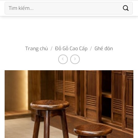
Bỏ
Tìm
qua
kiếm:
nội
dung
Trang chủ
/
Đỗ Gỗ Cao Cấp
/
Ghế đôn