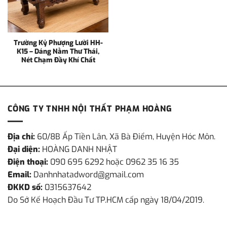
Trường Kỷ Phượng Lười HH-
K15 – Dáng Nằm Thư Thái,
Nét Chạm Đầy Khí Chất
CÔNG TY TNHH NỘI THẤT PHẠM HOÀNG
Địa chỉ:
60/8B Ấp Tiền Lân, Xã Bà Điểm, Huyện Hóc Môn.
Đại diện:
HOÀNG DANH NHẬT
Điện thoại:
090 695 6292 hoặc 0962 35 16 35
Email:
Danhnhatadword@gmail.com
ĐKKD số:
0315637642
Do Sở Kế Hoạch Đầu Tư TP.HCM cấp ngày 18/04/2019.