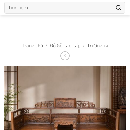
Bỏ
Tìm
qua
kiếm:
nội
dung
Trang chủ
/
Đỗ Gỗ Cao Cấp
/
Trường kỷ