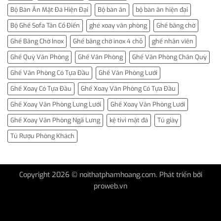
Bộ Bàn Ăn Mặt Đá Hiện Đại
Bộ bàn ăn
bộ bàn ăn hiện đại
Bộ Ghế Sofa Tân Cổ Điển
ghé xoay văn phòng
Ghế băng chờ
Ghế Băng Chờ Inox
Ghế băng chờ inox 4 chỗ
ghế nhân viên
Ghế Quỳ Văn Phòng
Ghế Văn Phòng
Ghế Văn Phòng Chân Quỳ
Ghế Văn Phòng Có Tựa Đầu
Ghế Văn Phòng Lưới
Ghế Xoay Có Tựa Đầu
Ghế Xoay Văn Phòng Có Tựa Đầu
Ghế Xoay Văn Phòng Lưng Lưới
Ghế Xoay Văn Phòng Lưới
Ghế Xoay Văn Phòng Ngã Lưng
kệ tivi mặt đá
Tủ giày
Tủ Rượu Phòng Khách
Copyright 2026 © noithatphamhoang.com. Phát triển bởi
proweb.vn