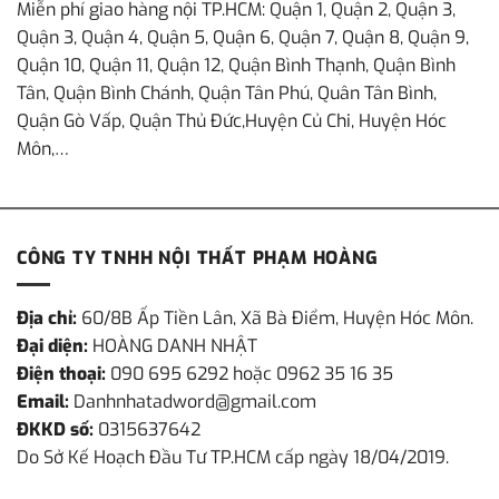
Miễn phí giao hàng nội TP.HCM: Quận 1, Quận 2, Quận 3,
Quận 3, Quận 4, Quận 5, Quận 6, Quận 7, Quận 8, Quận 9,
Quận 10, Quận 11, Quận 12, Quận Bình Thạnh, Quận Bình
Tân, Quận Bình Chánh, Quận Tân Phú, Quân Tân Bình,
Quận Gò Vấp, Quận Thủ Đức,Huyện Củ Chi, Huyện Hóc
Môn,…
CÔNG TY TNHH NỘI THẤT PHẠM HOÀNG
Địa chỉ:
60/8B Ấp Tiền Lân, Xã Bà Điểm, Huyện Hóc Môn.
Đại diện:
HOÀNG DANH NHẬT
Điện thoại:
090 695 6292 hoặc 0962 35 16 35
Email:
Danhnhatadword@gmail.com
ĐKKD số:
0315637642
Do Sở Kế Hoạch Đầu Tư TP.HCM cấp ngày 18/04/2019.