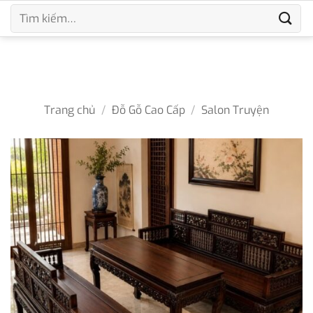
Bỏ
Tìm
qua
kiếm:
nội
dung
Trang chủ
/
Đỗ Gỗ Cao Cấp
/
Salon Truyện