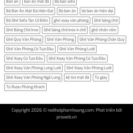
Bàn ăn
bàn ăn mắt đá
Bộ bàn sofa
Bộ Bàn Ăn Mặt Đá Hiện Đại
Bộ bàn ăn
bộ bàn ăn hiện đại
Bộ Ghế Sofa Tân Cổ Điển
ghé xoay văn phòng
Ghế băng chờ
Ghế Băng Chờ Inox
Ghế băng chờ inox 4 chỗ
ghế nhân viên
Ghế Quỳ Văn Phòng
Ghế Văn Phòng
Ghế Văn Phòng Chân Quỳ
Ghế Văn Phòng Có Tựa Đầu
Ghế Văn Phòng Lưới
Ghế Xoay Có Tựa Đầu
Ghế Xoay Văn Phòng Có Tựa Đầu
Ghế Xoay Văn Phòng Lưng Lưới
Ghế Xoay Văn Phòng Lưới
Ghế Xoay Văn Phòng Ngã Lưng
kệ tivi mặt đá
Tủ giày
Tủ Rượu Phòng Khách
Copyright 2026 © noithatphamhoang.com. Phát triển bởi
proweb.vn