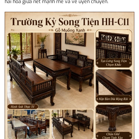
hài hòa giữa nét mạnh mẽ và vẻ uyển chuyển.