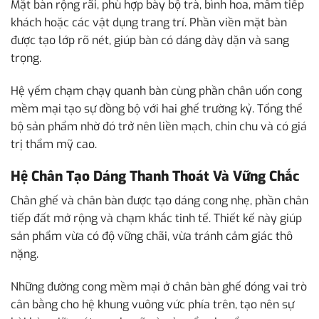
Mặt bàn rộng rãi, phù hợp bày bộ trà, bình hoa, mâm tiếp
khách hoặc các vật dụng trang trí. Phần viền mặt bàn
được tạo lớp rõ nét, giúp bàn có dáng dày dặn và sang
trọng.
Hệ yếm chạm chạy quanh bàn cùng phần chân uốn cong
mềm mại tạo sự đồng bộ với hai ghế trường kỷ. Tổng thể
bộ sản phẩm nhờ đó trở nên liền mạch, chỉn chu và có giá
trị thẩm mỹ cao.
Hệ Chân Tạo Dáng Thanh Thoát Và Vững Chắc
Chân ghế và chân bàn được tạo dáng cong nhẹ, phần chân
tiếp đất mở rộng và chạm khắc tinh tế. Thiết kế này giúp
sản phẩm vừa có độ vững chãi, vừa tránh cảm giác thô
nặng.
Những đường cong mềm mại ở chân bàn ghế đóng vai trò
cân bằng cho hệ khung vuông vức phía trên, tạo nên sự