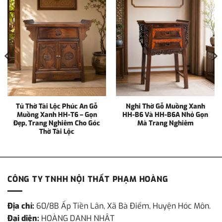
Tủ Thờ Tài Lộc Phúc An Gỗ
Nghi Thờ Gỗ Muồng Xanh
Muồng Xanh HH-T6 – Gọn
HH-B6 Và HH-B6A Nhỏ Gọn
Đẹp, Trang Nghiêm Cho Góc
Mà Trang Nghiêm
Thờ Tài Lộc
CÔNG TY TNHH NỘI THẤT PHẠM HOÀNG
Địa chỉ:
60/8B Ấp Tiền Lân, Xã Bà Điểm, Huyện Hóc Môn.
Đại diện:
HOÀNG DANH NHẬT