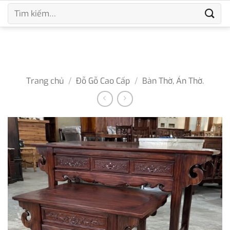
Bỏ
Tìm
qua
kiếm:
nội
dung
Trang chủ
/
Đỗ Gỗ Cao Cấp
/
Bàn Thờ, Án Thờ.