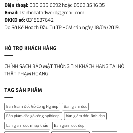
Điện thoại:
090 695 6292 hoặc 0962 35 16 35
Email:
Danhnhatadword@gmail.com
ĐKKD số:
0315637642
Do Sở Kế Hoạch Đầu Tư TP.HCM cấp ngày 18/04/2019.
HỖ TRỢ KHÁCH HÀNG
CHÍNH SÁCH BẢO MẬT THÔNG TIN KHÁCH HÀNG TẠI NỘI
THẤT PHẠM HOÀNG
TAG SẢN PHẨM
Bàn Giám Đốc Gỗ Công Nghiệp
Bàn giám đốc
Bàn giám đốc gỗ công ngihieepj
bàn giám đốc lãnh đạo
bàn giám đốc nhập khẩu
Bàn giám đốc đẹp