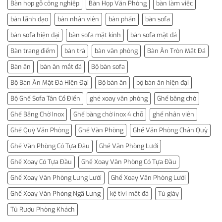
Bàn họp gỗ công nghiệp
Bàn Họp Văn Phòng
bàn làm việc
bàn lãnh đạo
bàn nhân viên
bàn phấn
bàn sofa
bàn sofa hiện đại
bàn sofa mặt kính
bàn sofa mặt đá
Bàn trang điểm
bàn trà
bàn văn phòng
Bàn Ăn Tròn Mặt Đá
Bàn ăn
bàn ăn mắt đá
Bộ bàn sofa
Bộ Bàn Ăn Mặt Đá Hiện Đại
Bộ bàn ăn
bộ bàn ăn hiện đại
Bộ Ghế Sofa Tân Cổ Điển
ghé xoay văn phòng
Ghế băng chờ
Ghế Băng Chờ Inox
Ghế băng chờ inox 4 chỗ
ghế nhân viên
Ghế Quỳ Văn Phòng
Ghế Văn Phòng
Ghế Văn Phòng Chân Quỳ
Ghế Văn Phòng Có Tựa Đầu
Ghế Văn Phòng Lưới
Ghế Xoay Có Tựa Đầu
Ghế Xoay Văn Phòng Có Tựa Đầu
Ghế Xoay Văn Phòng Lưng Lưới
Ghế Xoay Văn Phòng Lưới
Ghế Xoay Văn Phòng Ngã Lưng
kệ tivi mặt đá
Tủ giày
Tủ Rượu Phòng Khách