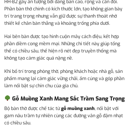
HH-B2 gây ấn tượng bởi dáng bàn cao, rộng và cân đối.
Phần bàn thờ chính có kích thước lớn, tạo không gian bày
trí trang trọng nhưng vẫn giữ được sự thanh thoát nhờ
thiết kế chân bàn thẳng và khoảng trống phía dưới.
Hai bên bàn được tạo hình cuộn mây cách điệu, kết hợp
phần diềm cong mềm mại. Những chi tiết này giúp tổng
thể có chiều sâu, thể hiện rõ nét đẹp truyền thống mà
không tạo cảm giác quá nặng nề.
Khi bố trí trong phòng thờ, phòng khách hoặc nhà gỗ, sản
phẩm mang lại cảm giác vững chãi, ấm cúng và góp phần
làm nổi bật sự chỉn chu của gia chủ.
Gỗ Muồng Xanh Mang Sắc Trầm Sang Trọng
Bộ bàn thờ được chế tác từ
gỗ muồng xanh
, nổi bật với
gam nâu trầm tự nhiên cùng các đường vân gỗ đậm nhạt
có chiều sâu.