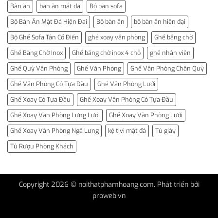
Bàn ăn
bàn ăn mắt đá
Bộ bàn sofa
Bộ Bàn Ăn Mặt Đá Hiện Đại
Bộ bàn ăn
bộ bàn ăn hiện đại
Bộ Ghế Sofa Tân Cổ Điển
ghé xoay văn phòng
Ghế băng chờ
Ghế Băng Chờ Inox
Ghế băng chờ inox 4 chỗ
ghế nhân viên
Ghế Quỳ Văn Phòng
Ghế Văn Phòng
Ghế Văn Phòng Chân Quỳ
Ghế Văn Phòng Có Tựa Đầu
Ghế Văn Phòng Lưới
Ghế Xoay Có Tựa Đầu
Ghế Xoay Văn Phòng Có Tựa Đầu
Ghế Xoay Văn Phòng Lưng Lưới
Ghế Xoay Văn Phòng Lưới
Ghế Xoay Văn Phòng Ngã Lưng
kệ tivi mặt đá
Tủ giày
Tủ Rượu Phòng Khách
Copyright 2026 © noithatphamhoang.com. Phát triển bởi
proweb.vn