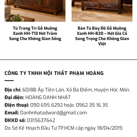
Tủ Trang Trí Gỗ Muồng
Bàn Tủ Bày Đồ Gỗ Muồng
Xanh HH-T13 Nét Trầm
Xanh HH-B20 – Nét Giả Cổ
Sang Cho Không Gian Sống
Sang Trọng Cho Không Gian
Việt
CÔNG TY TNHH NỘI THẤT PHẠM HOÀNG
Địa chỉ:
60/8B Ấp Tiền Lân, Xã Bà Điểm, Huyện Hóc Môn.
Đại diện:
HOÀNG DANH NHẬT
Điện thoại:
090 695 6292 hoặc 0962 35 16 35
Email:
Danhnhatadword@gmail.com
ĐKKD số:
0315637642
Do Sở Kế Hoạch Đầu Tư TP.HCM cấp ngày 18/04/2019.