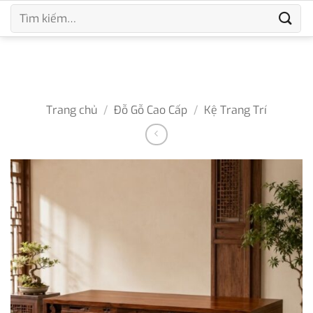
Bỏ
Tìm
qua
kiếm:
nội
dung
Trang chủ
/
Đỗ Gỗ Cao Cấp
/
Kệ Trang Trí